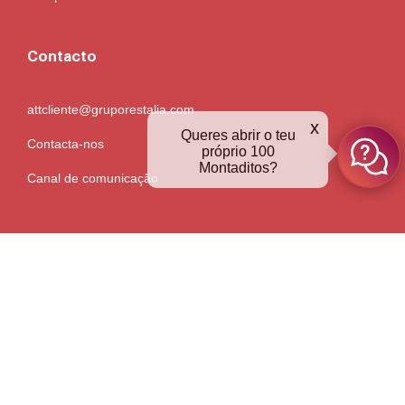
Contacto
attcliente@gruporestalia.com
x
Queres abrir o teu
Contacta-nos
próprio 100
Montaditos?
Canal de comunicação
Segue-nos no
©2026 Grupo Restalia
Aviso legal